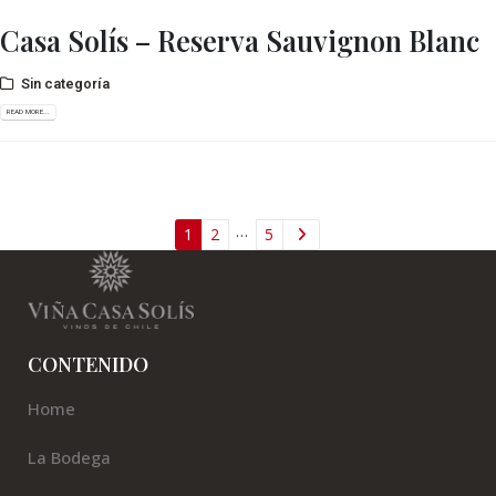
Casa Solís – Reserva Sauvignon Blanc
Sin categoría
READ MORE...
…
1
2
5
CONTENIDO
Home
La Bodega