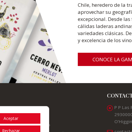
Chile, heredero de la t
aprovechar su geografí
excepcional. Desde las f
cálidas laderas andina
variedades clásicas. D
y excelencia de los vino
CONOCE LA GA
CONTAC
P P Las 
Valles
2930000
Noticias
Aceptar
O’Higgin
Contacto
Rechazar
contact