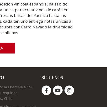
radición vinícola española, ha sabido
a única para crear vinos de carácter
rescas brisas del Pacífico hasta las
s, cada terruño entrega notas únicas a
escubre con Cerro Nevado la diversidad
s chilenos.
MA
TO
SÍGUENOS
Rosas Parcela N° 58,
 Requinoa,
s, Chile
o@vinacasasolis.com