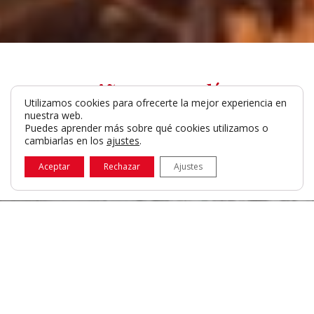
Viña Casa Solís
Utilizamos cookies para ofrecerte la mejor experiencia en
La primera bodega de Félix Solís
nuestra web.
Puedes aprender más sobre qué cookies utilizamos o
fuera de España
cambiarlas en los
ajustes
.
Aceptar
Rechazar
Ajustes
LA