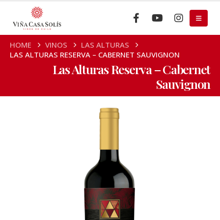
HOME
VINOS
LAS ALTURAS
LAS ALTURAS RESERVA – CABERNET SAUVIGNON
Las Alturas Reserva – Cabernet
Sauvignon