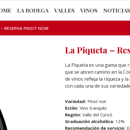
OME
LA BODEGA
VALLES
VINOS
NOTICIA
 – RESERVA PINOT NOIR
La Piqueta – Re
La Piqueta es una gama que 
que se abren camino en la Cor
de vinos refleja la riqueza y la
con cada una de sus variedad
Variedad:
Pinot noir
Estilo:
Vino tranquilo
Región:
Valle del Curicó
Graduación alcohólica:
13%
Recomendación de servicio:
E