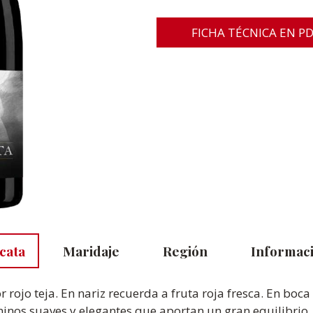
FICHA TÉCNICA EN P
cata
Maridaje
Región
Informaci
r rojo teja. En nariz recuerda a fruta roja fresca. En boc
ninos suaves y elegantes que aportan un gran equilibrio.