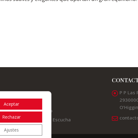
CONTAC
P P Las 
Valles
2930000
Noticias
Aceptar
O’Higgin
Contacto
Rechazar
contact
Canal de Escucha
Ajustes