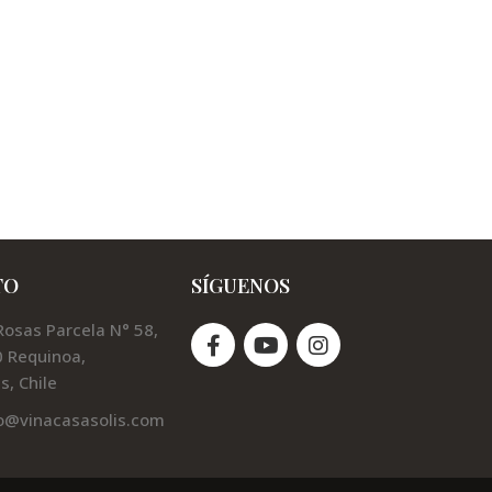
TO
SÍGUENOS
Rosas Parcela N° 58,
 Requinoa,
s, Chile
o@vinacasasolis.com