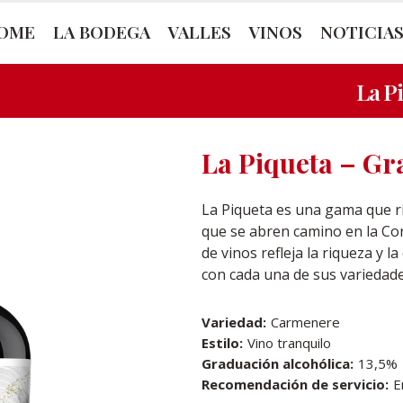
OME
LA BODEGA
VALLES
VINOS
NOTICIA
La P
La Piqueta – G
La Piqueta es una gama que 
que se abren camino en la Cor
de vinos refleja la riqueza y la
con cada una de sus variedad
Variedad:
Carmenere
Estilo:
Vino tranquilo
Graduación alcohólica:
13,5%
Recomendación de servicio:
E