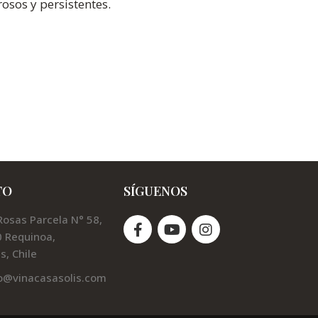
osos y persistentes.
TO
SÍGUENOS
Rosas Parcela N° 58,
 Requinoa,
s, Chile
o@vinacasasolis.com