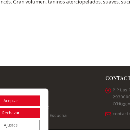
ancés. Gran volumen, taninos aterciopelados, suaves, sucr
CONTAC
P P Las 
Valles
2930000
Noticias
Aceptar
O’Higgin
Contacto
Rechazar
contact
Canal de Escucha
Ajustes