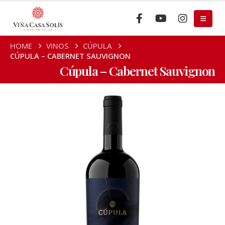
HOME
VINOS
CÚPULA
CÚPULA – CABERNET SAUVIGNON
Cúpula – Cabernet Sauvignon