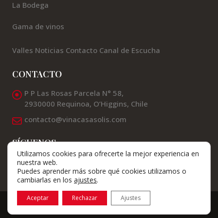
La Bodega
Gama de vinos
Valles
Noticias
Contacto
Canal de Escucha
CONTACTO
P P Las Rosas Parcela N° 58,
2930000 Requinoa, O’Higgins, Chile
contacto@vinacasasolis.com
SÍGUENOS
Utilizamos cookies para ofrecerte la mejor experiencia en
nuestra web.
Puedes aprender más sobre qué cookies utilizamos o
cambiarlas en los
ajustes
.
Aceptar
Rechazar
Ajustes
© Viña Casas Solis 2024
Aviso Legal
Política de Privacidad
Política de Cookies